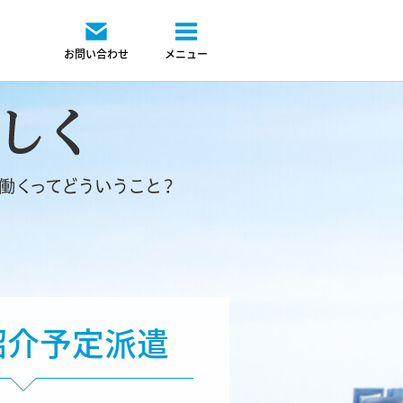
お問い合わせ
メニュー
紹介予定派遣