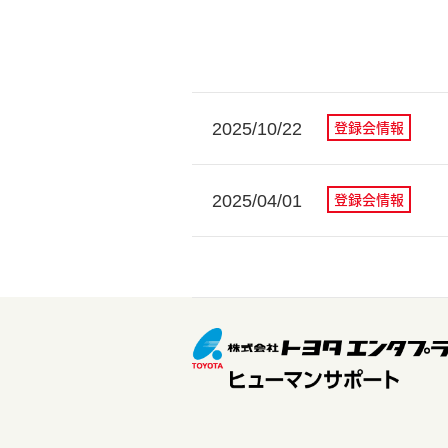
登録会情報
2025/10/22
登録会情報
2025/04/01