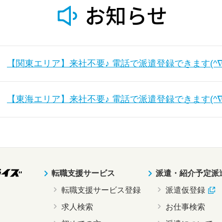
お知らせ
【関東エリア】来社不要♪ 電話で派遣登録できます(^∇^
【東海エリア】来社不要♪ 電話で派遣登録できます(^∇^
転職支援サービス
派遣・紹介予定派
転職支援サービス登録
派遣仮登録
求人検索
お仕事検索