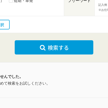
上）
短期・単発
フリーワード
記入例
※お仕
選択
検索する
せんでした。
めて検索をお試しください。