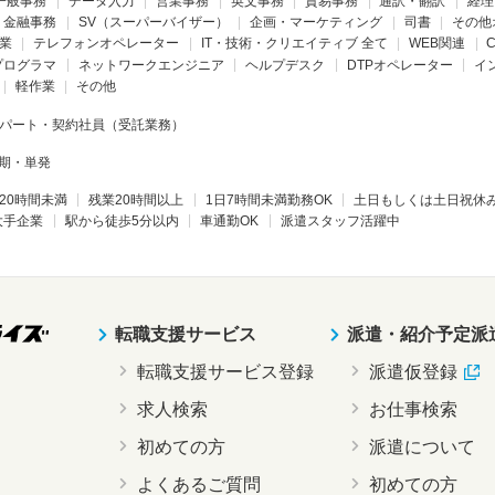
一般事務
データ入力
営業事務
英文事務
貿易事務
通訳・翻訳
経理
・金融事務
SV（スーパーバイザー）
企画・マーケティング
司書
その他
業
テレフォンオペレーター
IT・技術・クリエイティブ 全て
WEB関連
プログラマ
ネットワークエンジニア
ヘルプデスク
DTPオペレーター
イ
軽作業
その他
パート・契約社員（受託業務）
期・単発
20時間未満
残業20時間以上
1日7時間未満勤務OK
土日もしくは土日祝休
大手企業
駅から徒歩5分以内
車通勤OK
派遣スタッフ活躍中
転職支援サービス
派遣・紹介予定派
転職支援サービス登録
派遣仮登録
求人検索
お仕事検索
初めての方
派遣について
よくあるご質問
初めての方