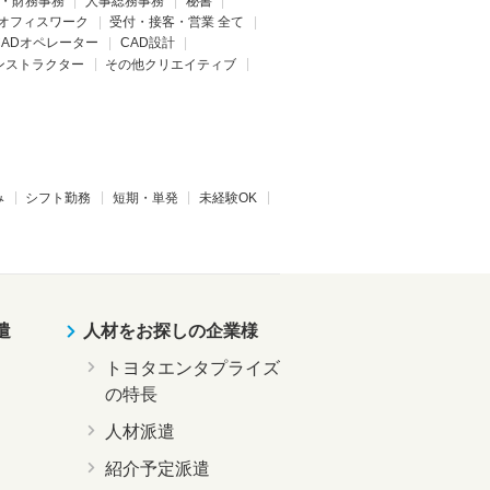
・財務事務
人事総務事務
秘書
オフィスワーク
受付・接客・営業 全て
CADオペレーター
CAD設計
ンストラクター
その他クリエイティブ
み
シフト勤務
短期・単発
未経験OK
遣
人材をお探しの企業様
トヨタエンタプライズ
の特長
人材派遣
紹介予定派遣