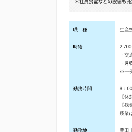
＊社員食堂などの設備も充
職 種
生産
時給
2,70
・交
・月収
※一
勤務時間
8：0
【休憩
【残
残業は
勤務地
豊田