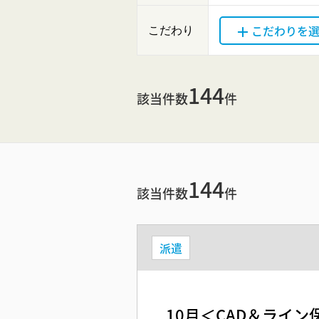
こだわりを
こだわり
144
該当件数
件
144
該当件数
件
派遣
10月＜CAD＆ライン