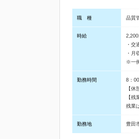
職 種
品質
時給
2,20
・交
・月収
※一
勤務時間
8：0
【休憩
【残
残業は
勤務地
豊田