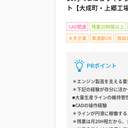
ト【大成町・上郷工
CAD関連
残業20時間以上
大手企業
車通勤OK
服装
PRポイント
＊エンジン製造を支える重
＊下記の経験が存分に活か
■大量生産ラインの維持管
■CADの操作経験
＊ラインが円滑に稼働する
＊残業は月20H程だから