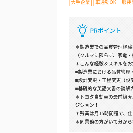
大手企業
車通勤OK
服装
PRポイント
＊製造業での品質管理経験
（クルマに限らず、家電・
＊こんな経験＆スキルをお
■製造業における品質管理
■設計変更・工程変更（設
■基礎的な英語文書の読解力
＊トヨタ自動車の最前線★
ジション！
＊残業は月15時間程で、
＊同業務の方がいて分から